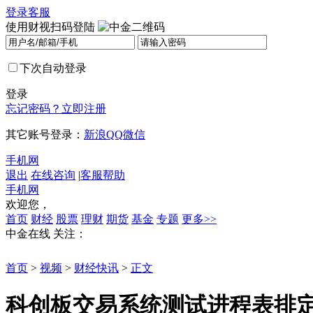
登录
客服
使用财视扫码登陆
下次自动登录
登录
忘记密码？
立即注册
其它账号登录：
新浪
QQ
微信
手机网
退出
在线咨询
|
客服帮助
手机网
欢迎您，
首页
财经
股票
理财
期货
基金
专题
更多>>
中金在线
关注：
首页
>
视频
>
财经快讯
>
正文
科创板交易系统测试进程表排定