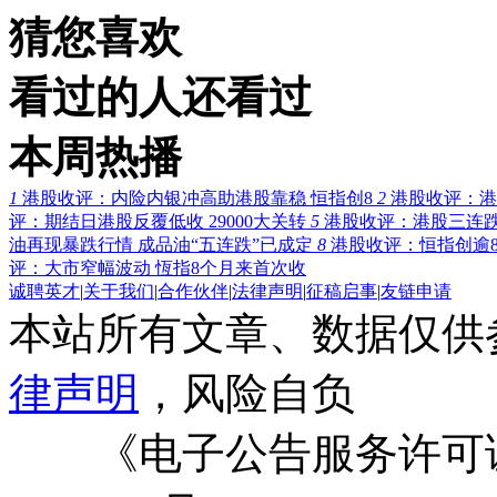
猜您喜欢
看过的人还看过
本周热播
1
港股收评：内险内银冲高助港股靠稳 恒指创8
2
港股收评：港
评：期结日港股反覆低收 29000大关转
5
港股收评：港股三连跌 
油再现暴跌行情 成品油“五连跌”已成定
8
港股收评：恒指创逾
评：大市窄幅波动 恆指8个月来首次收
诚聘英才
|
关于我们
|
合作伙伴
|
法律声明
|
征稿启事
|
友链申请
本站所有文章、数据仅供
律声明
，风险自负
《电子公告服务许可证