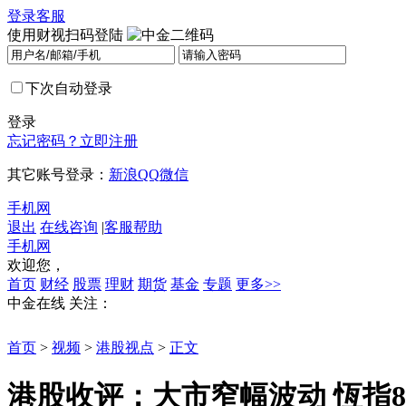
登录
客服
使用财视扫码登陆
下次自动登录
登录
忘记密码？
立即注册
其它账号登录：
新浪
QQ
微信
手机网
退出
在线咨询
|
客服帮助
手机网
欢迎您，
首页
财经
股票
理财
期货
基金
专题
更多>>
中金在线
关注：
首页
>
视频
>
港股视点
>
正文
港股收评：大市窄幅波动 恆指