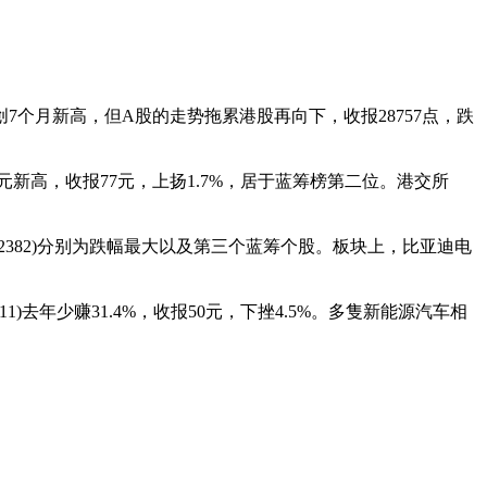
7个月新高，但A股的走势拖累港股再向下，收报28757点，跌
95元新高，收报77元，上扬1.7%，居于蓝筹榜第二位。港交所
(2382)分别为跌幅最大以及第三个蓝筹个股。板块上，比亚迪电
(1211)去年少赚31.4%，收报50元，下挫4.5%。多隻新能源汽车相