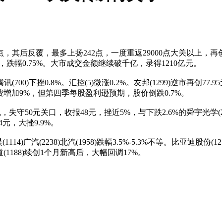
后反覆，最多上扬242点，一度重返29000点大关以上，再创
6点，跌幅0.75%。大市成交金额继续破千亿，录得1210亿元。
下挫0.8%。汇控(5)微涨0.2%。友邦(1299)逆市再创77.
费增加9%，但第四季每股盈利逊预期，股价倒跌0.7%。
失守50元关口，收报48元，挫近5%，与下跌2.6%的舜宇光学
4元，大挫9.9%。
14)广汽(2238)北汽(1958)跌幅3.5%-5.3%不等。比亚迪股份
(1188)续创1个月新高后，大幅回调17%。