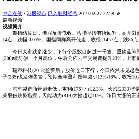
中金在线
•
港股视点
已入驻财经号
2019-02-27 22:58:58
最新视频
视频简介
期指结算日，港服反覆低收。恆指早段有所回升，高开61点，其
14点，跌幅 0.05%。国指同样高开低走，收报11457点，跌8
今日大市跌多涨少，下行个股数目超过一千隻。重磅蓝筹腾讯(700)
(388)绩前创一个月高位，午后公佈去年交易费提升23%，上市
瑞声科技(2018)盈警后，股价连日下行，今日依然未见起色，
子(285)也发佈盈警，预期全年盈利按年减少13%-16%，收报10.
汽车製造商普遍走低，吉利(175)下跌2.3%。长汽(2333)华晨(11
关股份跌势迅疾，天能动力(819)大挫超过10%。昨日大涨的正道