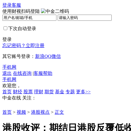
登录
客服
使用财视扫码登陆
下次自动登录
登录
忘记密码？
立即注册
其它账号登录：
新浪
QQ
微信
手机网
退出
在线咨询
|
客服帮助
手机网
欢迎您，
首页
财经
股票
理财
期货
基金
专题
更多>>
中金在线
关注：
首页
>
视频
>
港股视点
>
正文
港股收评：期结日港股反覆低收 