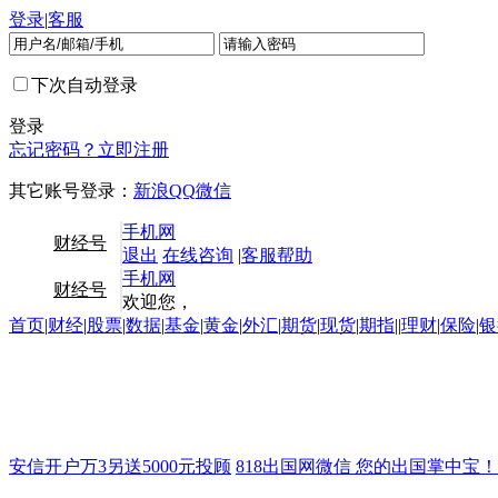
登录
|
客服
下次自动登录
登录
忘记密码？
立即注册
其它账号登录：
新浪
QQ
微信
手机网
财经号
退出
在线咨询
|
客服帮助
手机网
财经号
欢迎您，
首页
|
财经
|
股票
|
数据
|
基金
|
黄金
|
外汇
|
期货
|
现货
|
期指
||
理财
|
保险
|
银
安信开户万3另送5000元投顾
818出国网微信 您的出国掌中宝！