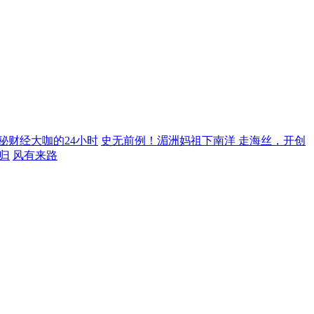
秘财经大咖的24小时
史无前例！湄洲妈祖下南洋 走海丝，开创
归
风有来路