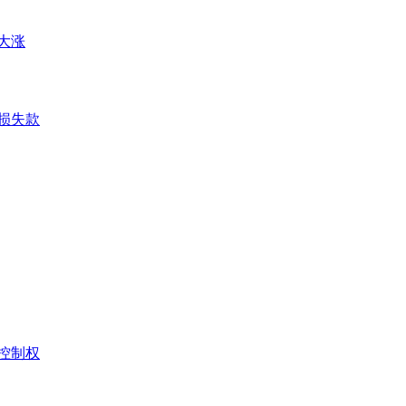
大涨
担损失款
控制权