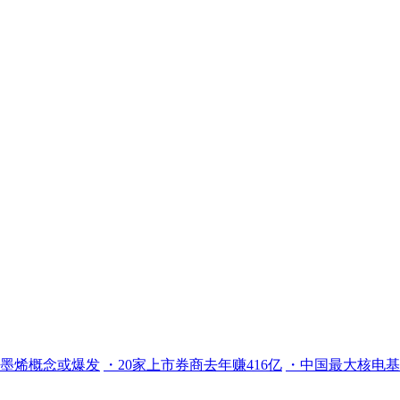
墨烯概念或爆发
・20家上市券商去年赚416亿
・中国最大核电基