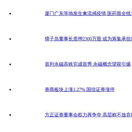
厦门广东等地发生禽流感疫情 医药股全线
獐子岛董事长质押2300万股 或为筹集承
首列永磁高铁完成首秀 永磁概念望获引爆
券商板块上涨1.27% 国信证券涨停
方正证券董事会权力再争夺 高层称不放弃