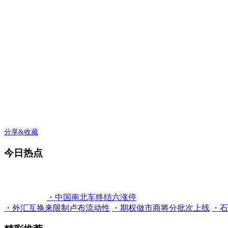
分享&收藏
今日热点
・中国南北车终结六涨停
・外汇互换来限制卢布流动性
・期权做市商将分批次上线
・石