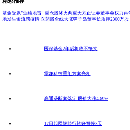
精彩推荐
基金受累"业绩地雷" 重仓股冰火两重天
方正证券董事会权力再
地发生禽流感疫情 医药股全线大涨
獐子岛董事长质押2300万
医保基金2年后将收不抵支
掌趣科技重组方案亮相
高通垄断案落定 股价大涨4.69%
17日起网银跨行转账暂停3天