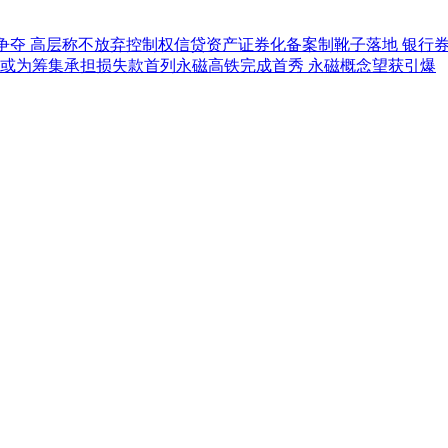
争夺 高层称不放弃控制权
信贷资产证券化备案制靴子落地 银行
股 或为筹集承担损失款
首列永磁高铁完成首秀 永磁概念望获引爆