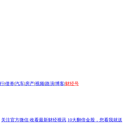
行
|
债券
|
汽车
|
房产
|
视频
|
路演
|
博客
|
财经号
关注官方微信 收看最新财经视讯
10大翻倍金股，您看我就送