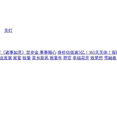
关灯
行《诸事如意》贺岁金 事事顺心
身价估值逾5亿！365天无休！探
企业发展
家宴
较量
茶乡新风
致童年
胖官
幸福花开
致梦想
雪融春