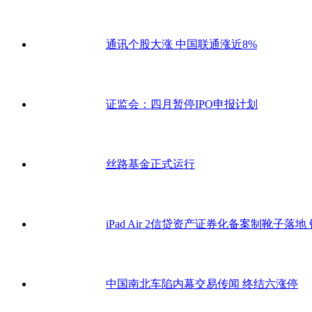
通讯个股大涨 中国联通涨近8%
证监会：四月暂停IPO申报计划
丝路基金正式运行
iPad Air 2信贷资产证券化备案制靴子落
中国南北车陷内幕交易传闻 终结六涨停