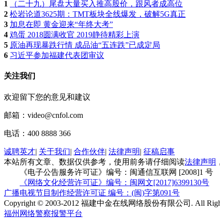
1
（二十九）尾盘大量买入推高股价，跟风者成高位
2
松岩论道3625期：TMT板块全线爆发，破解5G真正
3
加息在即 黄金迎来“年终大考”
4
鸡蛋 2018圆满收官 2019静待精彩上演
5
原油再现暴跌行情 成品油“五连跌”已成定局
6
习近平参加福建代表团审议
关注我们
欢迎留下您的意见和建议
邮箱：video@cnfol.com
电话：400 8888 366
诚聘英才
|
关于我们
|
合作伙伴
|
法律声明
|
征稿启事
本站所有文章、数据仅供参考，使用前务请仔细阅读
法律声明
《电子公告服务许可证》编号：闽通信互联网 [2008]1 号
《网络文化经营许可证》编号：闽网文[2017]6399130号
广播电视节目制作经营许可证 编号：(闽)字第091号
Copyright © 2003-2012 福建中金在线网络股份有限公司. All Right 
福州网络警察报警平台