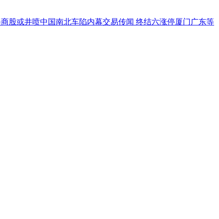
券商股或井喷
中国南北车陷内幕交易传闻 终结六涨停
厦门广东等