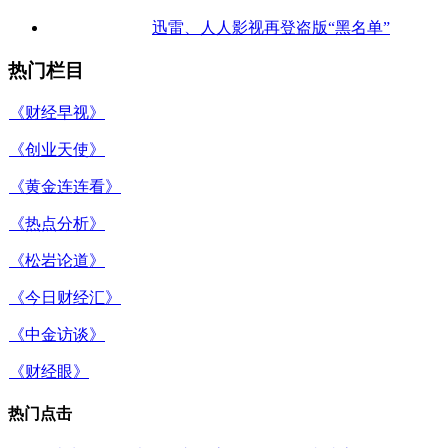
迅雷、人人影视再登盗版“黑名单”
热门栏目
《财经早视》
《创业天使》
《黄金连连看》
《热点分析》
《松岩论道》
《今日财经汇》
《中金访谈》
《财经眼》
热门点击