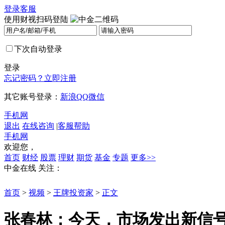
登录
客服
使用财视扫码登陆
下次自动登录
登录
忘记密码？
立即注册
其它账号登录：
新浪
QQ
微信
手机网
退出
在线咨询
|
客服帮助
手机网
欢迎您，
首页
财经
股票
理财
期货
基金
专题
更多>>
中金在线
关注：
首页
>
视频
>
王牌投资家
>
正文
张春林：今天，市场发出新信