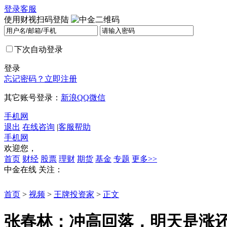
登录
客服
使用财视扫码登陆
下次自动登录
登录
忘记密码？
立即注册
其它账号登录：
新浪
QQ
微信
手机网
退出
在线咨询
|
客服帮助
手机网
欢迎您，
首页
财经
股票
理财
期货
基金
专题
更多>>
中金在线
关注：
首页
>
视频
>
王牌投资家
>
正文
张春林：冲高回落，明天是涨