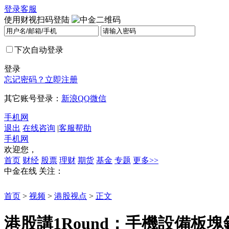
登录
客服
使用财视扫码登陆
下次自动登录
登录
忘记密码？
立即注册
其它账号登录：
新浪
QQ
微信
手机网
退出
在线咨询
|
客服帮助
手机网
欢迎您，
首页
财经
股票
理财
期货
基金
专题
更多>>
中金在线
关注：
首页
>
视频
>
港股视点
>
正文
港股講1Round：手機設備板