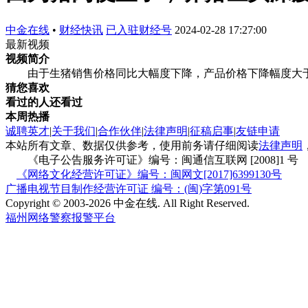
中金在线
•
财经快讯
已入驻财经号
2024-02-28 17:27:00
最新视频
视频简介
由于生猪销售价格同比大幅度下降，产品价格下降幅度大于
猜您喜欢
看过的人还看过
本周热播
诚聘英才
|
关于我们
|
合作伙伴
|
法律声明
|
征稿启事
|
友链申请
本站所有文章、数据仅供参考，使用前务请仔细阅读
法律声明
《电子公告服务许可证》编号：闽通信互联网 [2008]1 号
《网络文化经营许可证》编号：闽网文[2017]6399130号
广播电视节目制作经营许可证 编号：(闽)字第091号
Copyright © 2003-2026 中金在线. All Right Reserved.
福州网络警察报警平台