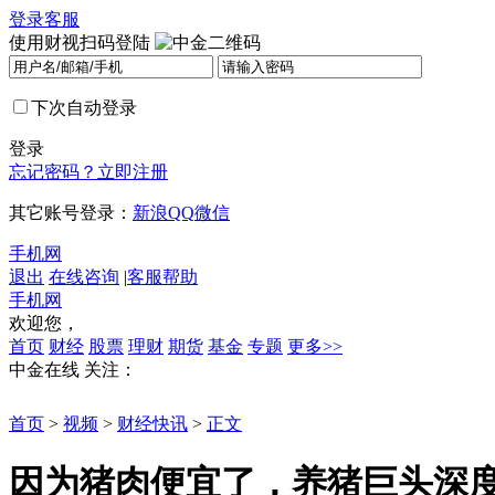
登录
客服
使用财视扫码登陆
下次自动登录
登录
忘记密码？
立即注册
其它账号登录：
新浪
QQ
微信
手机网
退出
在线咨询
|
客服帮助
手机网
欢迎您，
首页
财经
股票
理财
期货
基金
专题
更多>>
中金在线
关注：
首页
>
视频
>
财经快讯
>
正文
因为猪肉便宜了，养猪巨头深度