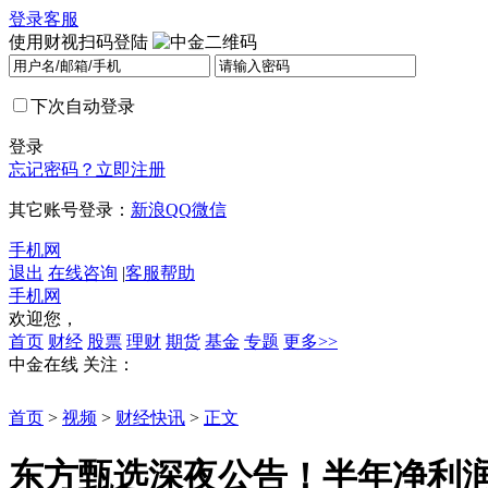
登录
客服
使用财视扫码登陆
下次自动登录
登录
忘记密码？
立即注册
其它账号登录：
新浪
QQ
微信
手机网
退出
在线咨询
|
客服帮助
手机网
欢迎您，
首页
财经
股票
理财
期货
基金
专题
更多>>
中金在线
关注：
首页
>
视频
>
财经快讯
>
正文
东方甄选深夜公告！半年净利润