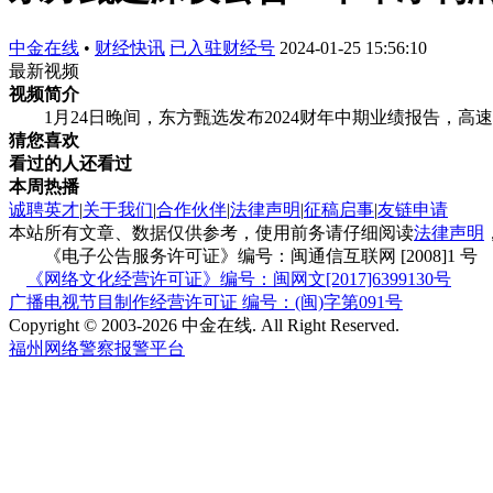
中金在线
•
财经快讯
已入驻财经号
2024-01-25 15:56:10
最新视频
视频简介
1月24日晚间，东方甄选发布2024财年中期业绩报告，高
猜您喜欢
看过的人还看过
本周热播
诚聘英才
|
关于我们
|
合作伙伴
|
法律声明
|
征稿启事
|
友链申请
本站所有文章、数据仅供参考，使用前务请仔细阅读
法律声明
《电子公告服务许可证》编号：闽通信互联网 [2008]1 号
《网络文化经营许可证》编号：闽网文[2017]6399130号
广播电视节目制作经营许可证 编号：(闽)字第091号
Copyright © 2003-2026 中金在线. All Right Reserved.
福州网络警察报警平台