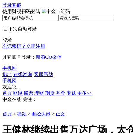
登录
客服
使用财视扫码登陆
下次自动登录
登录
忘记密码？
立即注册
其它账号登录：
新浪
QQ
微信
手机网
退出
在线咨询
|
客服帮助
手机网
欢迎您，
首页
财经
股票
理财
期货
基金
专题
更多>>
中金在线
关注：
首页
>
视频
>
财经快讯
>
正文
王健林继续出售万达广场，太