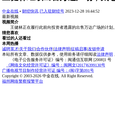
中金在线
•
财经快讯
已入驻财经号
2023-12-28 16:44:52
最新视频
视频简介
王健林正在履行此前向投资者透露的出售万达广场的计划
猜您喜欢
看过的人还看过
本周热播
诚聘英才
|
关于我们
|
合作伙伴
|
法律声明
|
征稿启事
|
友链申请
本站所有文章、数据仅供参考，使用前务请仔细阅读
法律声明
《电子公告服务许可证》编号：闽通信互联网 [2008]1 号
《网络文化经营许可证》编号：闽网文[2017]6399130号
广播电视节目制作经营许可证 编号：(闽)字第091号
Copyright © 2003-2026 中金在线. All Right Reserved.
福州网络警察报警平台