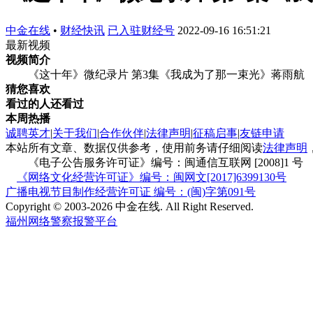
中金在线
•
财经快讯
已入驻财经号
2022-09-16 16:51:21
最新视频
视频简介
《这十年》微纪录片 第3集《我成为了那一束光》蒋雨航
猜您喜欢
看过的人还看过
本周热播
诚聘英才
|
关于我们
|
合作伙伴
|
法律声明
|
征稿启事
|
友链申请
本站所有文章、数据仅供参考，使用前务请仔细阅读
法律声明
《电子公告服务许可证》编号：闽通信互联网 [2008]1 号
《网络文化经营许可证》编号：闽网文[2017]6399130号
广播电视节目制作经营许可证 编号：(闽)字第091号
Copyright © 2003-2026 中金在线. All Right Reserved.
福州网络警察报警平台