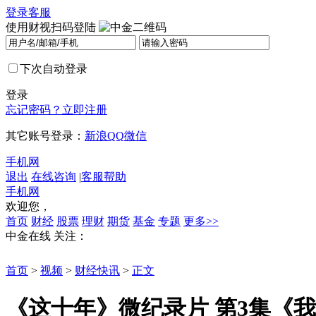
登录
客服
使用财视扫码登陆
下次自动登录
登录
忘记密码？
立即注册
其它账号登录：
新浪
QQ
微信
手机网
退出
在线咨询
|
客服帮助
手机网
欢迎您，
首页
财经
股票
理财
期货
基金
专题
更多>>
中金在线
关注：
首页
>
视频
>
财经快讯
>
正文
《这十年》微纪录片 第3集《